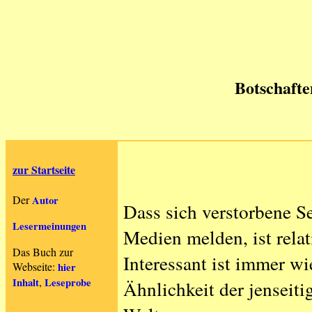
Botschafte
zur Startseite
Der
Autor
Dass sich verstorbene S
Lesermeinungen
Medien melden, ist relat
Das Buch zur
Interessant ist immer w
Webseite:
hier
,
Inhalt
Leseprobe
Ähnlichkeit der jenseit