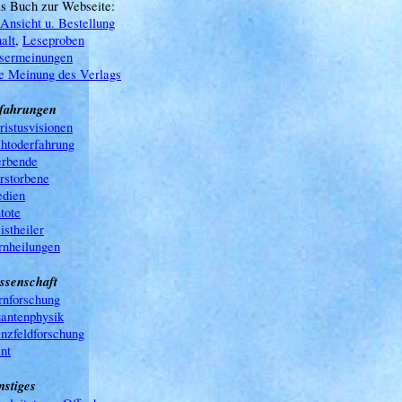
s Buch zur Webseite:
Ansicht u. Bestellung
alt
,
Leseproben
sermeinungen
e Meinung des Verlags
fahrungen
ristusvisionen
htoderfahrung
erbende
rstorbene
dien
tote
istheiler
rnheilungen
ssenschaft
rnforschung
antenphysik
nzfeldforschung
nt
nstiges