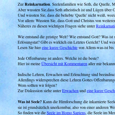
Reinkarnation
Zur
. Seelenfamilien wie Seth, die Quelle, 
Aber wussten Sie,dass Seth atheistisch ist und Lügen über G
Und wussten Sie, dass die beliebte 'Quelle' nicht weiß, woz
Vor allem: Wussten Sie, dass Gott und Christus von weitere
Näheres zu diesen wichtigen Fragen siehe unter
Reinkarnat
Wie entstand die geistige Welt? Wie entstand Gott? Was ist 
Erlösungstat? Gibt es wirklich ein Letztes Gericht? Und we
Lesen Sie hier
eine kurze Geschichte
von Allem-was-ist bis 
Jede Offenbarung ist anders. Welche ist die beste?
Hier ist meine
Übersicht mit Kommentaren
aller mir bekann
Indische Lehren, Erwachen und Erleuchtung sind beeindruck
Allerdings widersprechen diese Lehren Gottes Offenbarungen
Wem sollten wir folgen?
Zur Diskussion siehe unter
Erwachen
und
eine kurze Gesch
Was ist Seele?
Kann die Hirnforschung die inkarnierte See
sie ist grundsätzlich unerkennbar, also von einer anderen Wel
So finden wir die
Seele im Homo Sapiens
, die Seele im Me