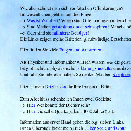
Wie aber schützt man sich vor falschen Offenbarungen?
Im wesentlichen geht es um drei Fragen:
-->
Was ist Wahrheit
? Wieso sind Offenbarungen unterschied
--> Sind Medien
geisteskrank oder schizophren
? Manche hö
--> Oder sind sie
raffinierte Betrüger
?
Die Links zeigen meine Kriterien, glaubwürdige Botschafte
Hier finden Sie viele
Fragen und Antworten
.
Als Physiker und Informatiker will ich wissen,
wie
die geisti
Es gibt mehrere physikalische
Erklärungsmodelle
, eins davo
Und falls Sie Interesse haben: So denken/glauben
Skeptiker
Hier ist mein
Briefkasten
für Ihre Fragen u. Kritik.
Zum Abschluss schenke ich Ihnen zwei Gedichte.
-->
Hier
Wer könnte der Dichter sein?
-->
Hier
Die selbe Quelle, jedoch 4000 Jahre(!) alt.
Information aus erster Hand geben die o.g. sieben Links.
Einen Überblick bietet mein Buch „
Über Seele und Gott
“.