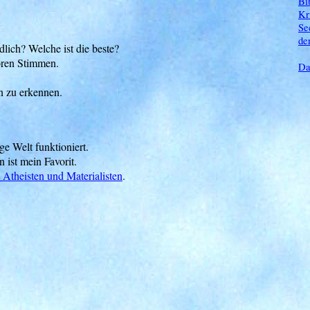
Bi
Kr
Se
de
lich? Welche ist die beste?
ren Stimmen.
Da
n zu erkennen.
ge Welt funktioniert.
n ist mein Favorit.
, Atheisten und Materialisten
.