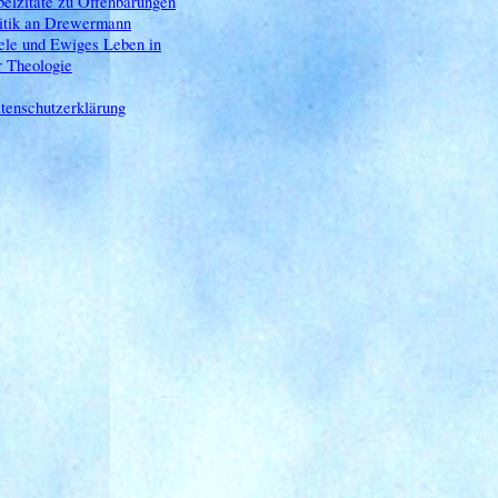
belzitate zu Offenbarungen
itik an Drewermann
ele und Ewiges Leben in
r Theologie
tenschutzerklärung