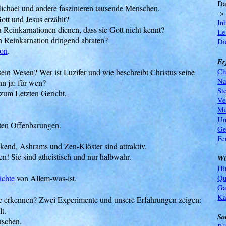
Da
Michael und andere faszinieren tausende Menschen.
->
ott und Jesus erzählt?
Inh
u Reinkarnationen dienen, dass sie Gott nicht kennt?
Le
n Reinkarnation dringend abraten?
Di
ion
.
Er
Ch
sein Wesen? Wer ist Luzifer und wie beschreibt Christus seine
Na
nn ja: für wen?
St
zum Letzten Gericht.
Ve
Me
Un
ten Offenbarungen.
Ge
Fe
end, Ashrams und Zen-Klöster sind attraktiv.
! Sie sind atheistisch und nur halbwahr.
Wi
Hi
ichte
von Allem-was-ist.
Qu
Ga
Ka
le erkennen? Zwei Experimente und unsere Erfahrungen zeigen:
t.
So
nschen.